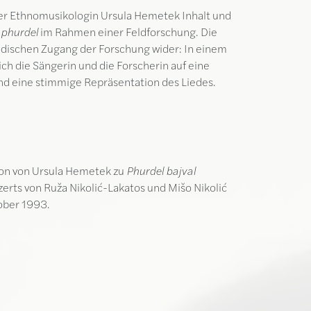
der Ethnomusikologin Ursula Hemetek Inhalt und
 phurdel
im Rahmen einer Feldforschung. Die
dischen Zugang der Forschung wider: In einem
ch die Sängerin und die Forscherin auf eine
nd eine stimmige Repräsentation des Liedes.
ion von Ursula Hemetek zu
Phurdel bajval
rts von Ruža Nikolić-Lakatos und Mišo Nikolić
ober 1993.