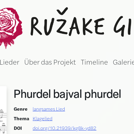
žake gila (Germ
Lieder
Über das Projekt
Timeline
Galeri
Phurdel bajval phurdel
Genre
langsames Lied
Thema
Klagelied
DOI
doi.org/10.21939/kg8k-yd82