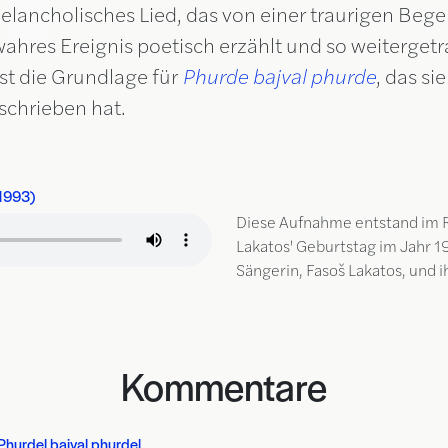
 melancholisches Lied, das von einer traurigen Beg
 wahres Ereignis poetisch erzählt und so weiterget
ist die Grundlage für
Phurde bajval phurde
, das si
schrieben hat.
(1993)
Diese Aufnahme entstand im R
Lakatos' Geburtstag im Jahr 1
Sängerin, Fasoš Lakatos, und 
Kommentare
hurdel bajval phurdel