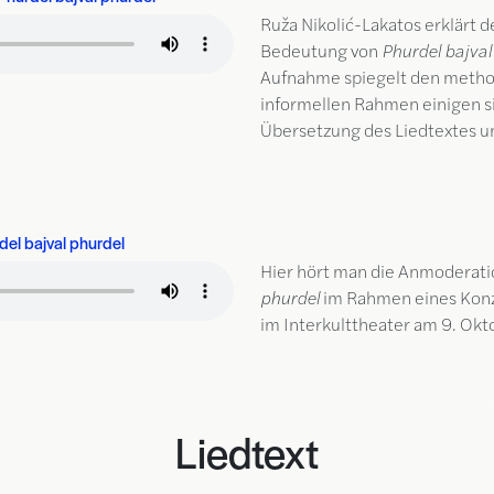
Ruža Nikolić-Lakatos erklärt 
Bedeutung von
Phurdel bajval
Aufnahme spiegelt den metho
informellen Rahmen einigen si
Übersetzung des Liedtextes u
el bajval phurdel
Hier hört man die Anmoderat
phurdel
im Rahmen eines Konze
im Interkulttheater am 9. Okt
Liedtext