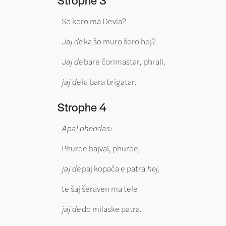
Strophe 3
So kero ma Devla?
Jaj de
ka šo muro šero hej?
Jaj de
bare čorimastar, phrali,
jaj de
la bara brigatar.
Strophe 4
Apal phendas:
Phurde bajval, phurde,
jaj de
paj kopača e patra
hej,
te šaj šeraven ma tele
jaj de
do milaske patra.