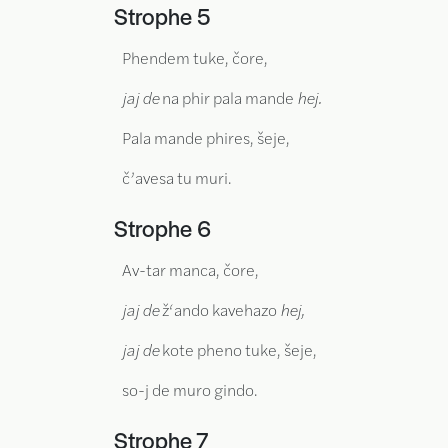
Strophe 5
Phendem tuke, čore,
jaj de
na phir pala mande
hej.
Pala mande phires, šeje,
č’avesa tu muri.
Strophe 6
Av-tar manca, čore,
jaj de
ž‘ando kavehazo
hej,
jaj de
kote pheno tuke, šeje,
so-j de muro gindo.
Strophe 7