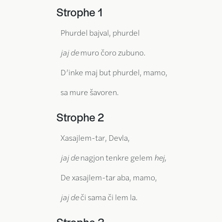
Strophe 1
Phurdel bajval, phurdel
jaj de
muro čoro zubuno.
D’inke maj but phurdel, mamo,
sa mure šavoren.
Strophe 2
Xasajlem-tar, Devla,
jaj de
nagjon tenkre gelem
hej,
De xasajlem-tar aba, mamo,
jaj de
či sama či lem la.