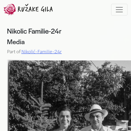
Skip to main content
Nikolic Familie-24r
Media
Part of
Nikolić-Familie-24r