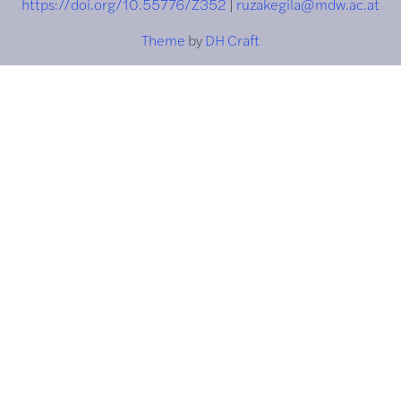
https://doi.org/10.55776/Z352
|
ruzakegila@mdw.ac.at
Theme
by
DH Craft