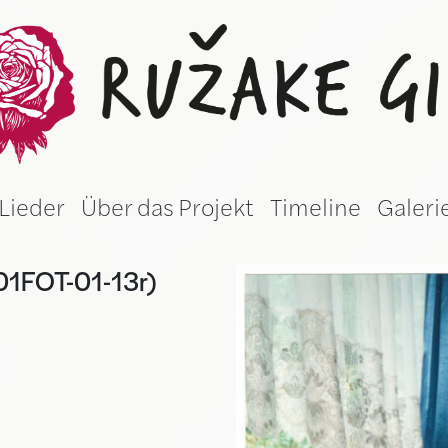
žake gila (Germ
Lieder
Über das Projekt
Timeline
Galeri
001FOT-01-13r)