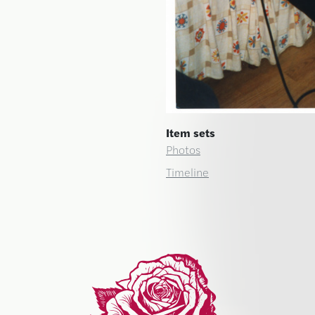
Item sets
Photos
Timeline