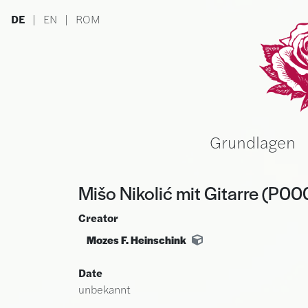
Skip to main content
DE
|
EN
|
ROM
Ru
Grundlagen
Mišo Nikolić mit Gitarre (P0
Creator
Mozes F. Heinschink
Date
unbekannt