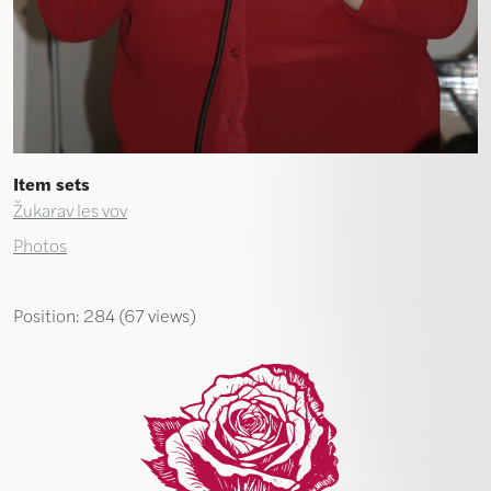
Item sets
Žukarav les vov
Photos
Position:
284
(
67
views)