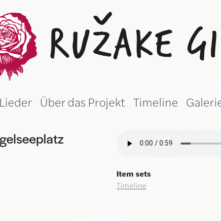
žake gila (Germ
Lieder
Über das Projekt
Timeline
Galeri
ngelseeplatz
Item sets
Timeline