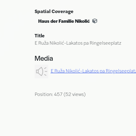
Spatial Coverage
Haus der Familie Nikolić
Title
E Ruža Nikolić-Lakatos pa Ringelseeplatz
Media
E Ruža Nikolić-Lakatos pa Ringelseeplat
Position:
457
(
52
views)