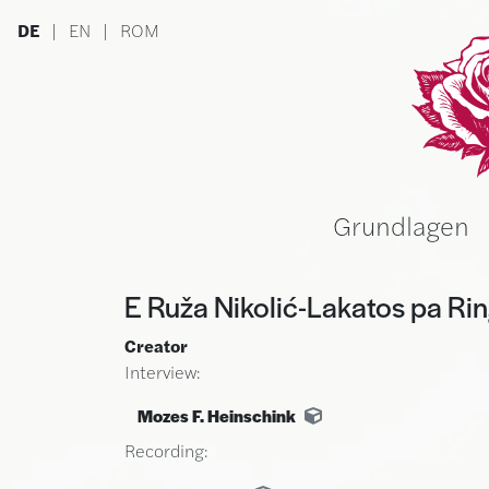
Skip to main content
DE
|
EN
|
ROM
Ru
Grundlagen
E Ruža Nikolić-Lakatos pa Ri
Creator
Interview:
Mozes F. Heinschink
Recording: