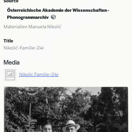
Source
Österreichische Akademie der Wissenschaften -
Phonogrammarchiv
Materialien Manuela Nikolić
Title
Nikolić-Familie-24r
Media
Nikolic Familie-24r