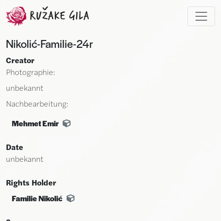
Skip to main content
Nikolić-Familie-24r
Creator
Photographie:
unbekannt
Nachbearbeitung:
Mehmet Emir
Date
unbekannt
Rights Holder
Familie Nikolić